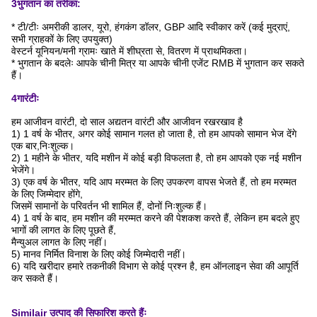
3भुगतान का तरीका:
* टी/टीः अमरीकी डालर, यूरो, हंगकंग डॉलर, GBP आदि स्वीकार करें (कई मुद्राएं,
सभी ग्राहकों के लिए उपयुक्त)
वेस्टर्न यूनियन/मनी ग्रामः खाते में शीघ्रता से, वितरण में प्राथमिकता।
* भुगतान के बदलेः आपके चीनी मित्र या आपके चीनी एजेंट RMB में भुगतान कर सकते
हैं।
4गारंटीः
हम आजीवन वारंटी, दो साल अद्यतन वारंटी और आजीवन रखरखाव है
1) 1 वर्ष के भीतर, अगर कोई सामान गलत हो जाता है, तो हम आपको सामान भेज देंगे
एक बार,
निःशुल्क।
2) 1 महीने के भीतर, यदि मशीन में कोई बड़ी विफलता है, तो हम आपको एक नई मशीन
भेजेंगे।
3) एक वर्ष के भीतर, यदि आप मरम्मत के लिए उपकरण वापस भेजते हैं, तो हम मरम्मत
के लिए जिम्मेदार होंगे,
जिसमें सामानों के परिवर्तन भी शामिल हैं, दोनों निःशुल्क हैं।
4) 1 वर्ष के बाद, हम मशीन की मरम्मत करने की पेशकश करते हैं, लेकिन हम बदले हुए
भागों की लागत के लिए पूछते हैं,
मैन्युअल लागत के लिए नहीं।
5) मानव निर्मित विनाश के लिए कोई जिम्मेदारी नहीं।
6) यदि खरीदार हमारे तकनीकी विभाग से कोई प्रश्न है, हम ऑनलाइन सेवा की आपूर्ति
कर सकते हैं।
Similair उत्पाद की सिफारिश करते हैंः