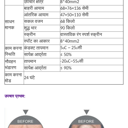
उपचार क्षेत्र
8*40mm2
बाहरी आयाम
68×76×136 सेमी
आंतरिक आयाम
47×50×110 सेमी
सकल वजन
68 किलो
साधन
मानक
शुद्ध भार
90 किलो
स्क्रीन
वास्तविक रंग स्पर्श स्क्रीन
स्पॉट का आकार
8*40mm2
5
C ~ 25
सी
कंडक्ट तापमान
काम करना
o
o
स्थिति
सापेक्ष आर्द्रता
≤ 50%
-20
C~55
सी
तापमान
नौवहन
o
o
भंडारण
सापेक्ष आर्द्रता
≤ 90%
काम करना
24 घंटे
मोड
उपचार प्रभाव: