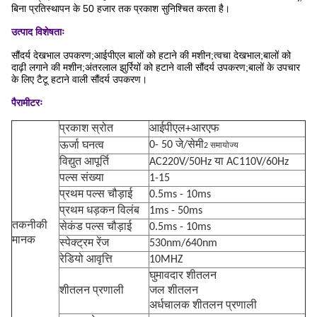
बिना प्रतिस्थापन के 50 हजार तक प्रकाश सुनिश्चित करता है।
उत्पाद विशेषताः
सौंदर्य देखभाल उपकरण;आईपीएल बालों को हटाने की मशीन;त्वचा देखभाल;बालों को
दाढ़ी लगाने की मशीन;अंतरलाल झुर्रियों को हटाने वाली सौंदर्य उपकरण;बालों के उपचार
के लिए टैटू हटाने वाली सौंदर्य उपकरण।
पैरामीटरः
प्रकाश स्रोत
आईपीएल+आरएफ
0- 50 जे/सेमी
ऊर्जा घनत्व
2 समायोज्य
विद्युत आपूर्ति
AC220V/50Hz या AC110V/60Hz
पल्स संख्या
1-15
प्रथम पल्स चौड़ाई
0.5ms - 10ms
प्रथम धड़कन विलंब
1ms - 50ms
तकनीकी
सेकंड पल्स चौड़ाई
0.5ms - 10ms
मानक
स्पेक्ट्रम रेंज
530nm/640nm
रेडियो आवृत्ति
10MHZ
घुमावदार शीतलन
शीतलन प्रणाली
जल शीतलन
अर्धचालक शीतलन प्रणाली