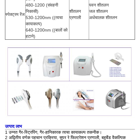
480-1200 (संवहनी
पवन शीतलन
निकासी)
शीतलन
जल शीतलन
स्पेक्ट्रम रेंज
530-1200nm ((त्वचा
प्रणाली
अर्धचालक शीतलन
कायाकल्प)
640-1200nm ((बालों को
हटाने)
उत्पाद लाभ
1 उन्नत गैर-स्ट्रिपिंग, गैर-हानिकारक त्वचा कायाकल्प तकनीक।
2 अद्वितीय वर्णक पहचान प्रक्रिया, सुपर रे फिल्टरेशन प्रणाली, बहुबैंड वैकल्पिक