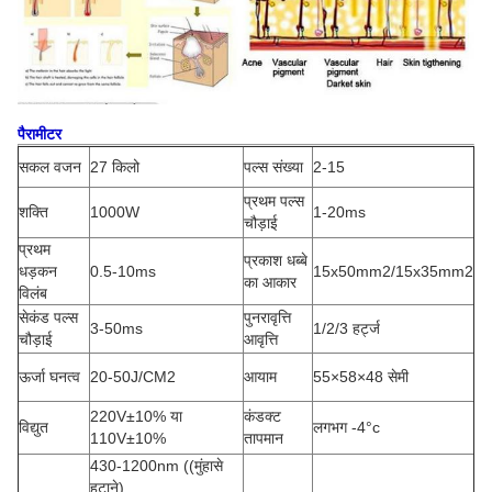
पैरामीटर
सकल वजन
27 किलो
पल्स संख्या
2-15
प्रथम पल्स
शक्ति
1000W
1-20ms
चौड़ाई
प्रथम
प्रकाश धब्बे
धड़कन
0.5-10ms
15x50mm2/15x35mm2
का आकार
विलंब
सेकंड पल्स
पुनरावृत्ति
3-50ms
1/2/3 हर्ट्ज
चौड़ाई
आवृत्ति
ऊर्जा घनत्व
20-50J/CM2
आयाम
55×58×48 सेमी
220V±10% या
कंडक्ट
विद्युत
लगभग -4°c
110V±10%
तापमान
430-1200nm ((मुंहासे
हटाने)