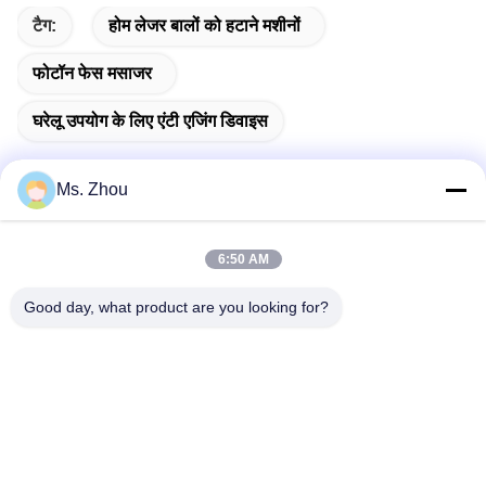
टैग:
होम लेजर बालों को हटाने मशीनों
फोटॉन फेस मसाजर
घरेलू उपयोग के लिए एंटी एजिंग डिवाइस
Ms. Zhou
त्वरित संपर्क
6:50 AM
पता
Good day, what product are you looking for?
No.58 Dazhuang रोड, तियानगोंगयुआन स्ट्रीट, डेक्सिंग जिला, बीजिंग,
चीन
टेलीफोन
86-10-60296356
ईमेल