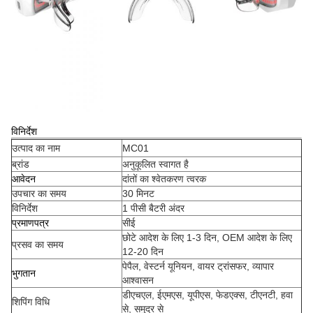
विनिर्देश
उत्पाद का नाम
MC01
ब्रांड
अनुकूलित स्वागत है
आवेदन
दांतों का श्वेतकरण त्वरक
उपचार का समय
30 मिनट
विनिर्देश
1 पीसी बैटरी अंदर
प्रमाणपत्र
सीई
छोटे आदेश के लिए 1-3 दिन, OEM आदेश के लिए
प्रसव का समय
12-20 दिन
पेपैल, वेस्टर्न यूनियन, वायर ट्रांसफर, व्यापार
भुगतान
आश्वासन
डीएचएल, ईएमएस, यूपीएस, फेडएक्स, टीएनटी, हवा
शिपिंग विधि
से, समुद्र से