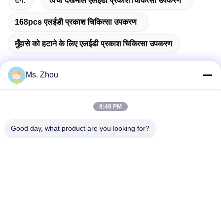
टैग:
त्वचा देखभाल एलईडी प्रकाश चिकित्सा उपकरण
168pcs एलईडी प्रकाश चिकित्सा उपकरण
मुँहासे को हटाने के लिए एलईडी प्रकाश चिकित्सा उपकरण
Ms. Zhou
त्वरित संपर्क
8:49 PM
Good day, what product are you looking for?
पता
No.58 Dazhuang रोड, तियानगोंगयुआन स्ट्रीट, डेक्सिंग जिला, बीजिंग,
चीन
टेलीफोन
86-10-60296356
ईमेल
zohonice@zohonice.com