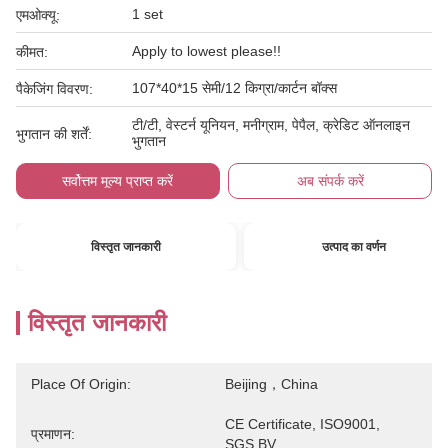
1 set
एमओक्यू:
Apply to lowest please!!
कीमत:
107*40*15 सेमी/12 किग्रा/कार्टन बॉक्स
पैकेजिंग विवरण:
टी/टी, वेस्टर्न यूनियन, मनीग्राम, पेपैल, क्रेडिट ऑनलाइन
भुगतान की शर्तें:
भुगतान
सर्वोत्तम मूल्य प्राप्त करें
अब संपर्क करें
विस्तृत जानकारी
उत्पाद का वर्णन
विस्तृत जानकारी
Place Of Origin:
Beijing，China
CE Certificate, ISO9001, 
प्रमाणन:
SGS,BV