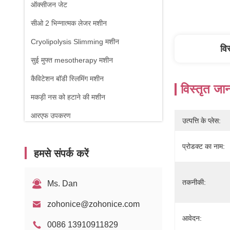
ऑक्सीजन जेट
सीओ 2 भिन्नात्मक लेजर मशीन
Cryolipolysis Slimming मशीन
वि
सुई मुफ्त mesotherapy मशीन
कैविटेशन बॉडी स्लिमिंग मशीन
विस्तृत जा
मकड़ी नस को हटाने की मशीन
आरएफ उपकरण
उत्पत्ति के प्लेस:
शारीरिक चिकित्सा मशीन
प्रोडक्ट का नाम:
हमसे संपर्क करें
1470nm डायोड लेजर
तकनीकी:
Ms. Dan
zohonice@zohonice.com
आवेदन:
0086 13910911829