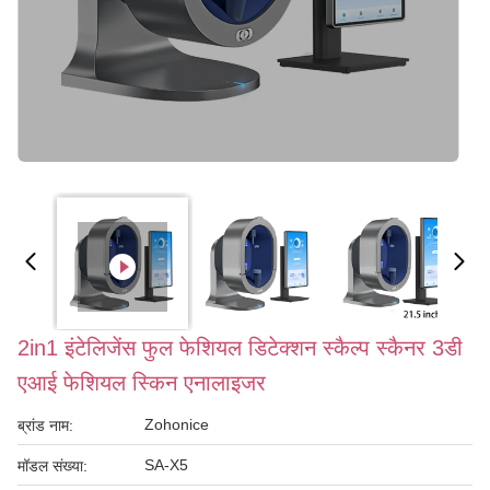
2in1 इंटेलिजेंस फुल फेशियल डिटेक्शन स्कैल्प स्कैनर 3डी
एआई फेशियल स्किन एनालाइजर
Zohonice
ब्रांड नाम:
SA-X5
मॉडल संख्या: