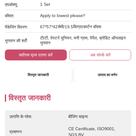
1 Set
एमओक्यू:
Apply to lowest please!!
कीमत:
67*57*42सेमी/19.5किग्रा/कार्टन बॉक्स
पैकेजिंग विवरण:
टी/टी, वेस्टर्न यूनियन, मनी ग्राम, पेपैल, क्रेडिट ऑनलाइन
भुगतान की शर्तें:
भुगतान
सर्वोत्तम मूल्य प्राप्त करें
अब संपर्क करें
विस्तृत जानकारी
उत्पाद का वर्णन
विस्तृत जानकारी
उत्पत्ति के प्लेस:
बीजिंग चाइना
CE Certificate, ISO9001, 
प्रमाणन:
SGS,BV