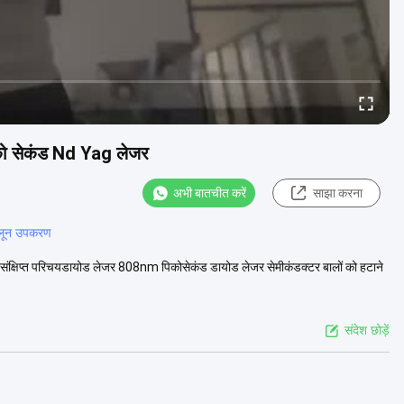
िको सेकंड Nd Yag लेजर
अभी बातचीत करें
साझा करना
सैलून उपकरण
संक्षिप्त परिचयडायोड लेजर 808nm पिकोसेकंड डायोड लेजर सेमीकंडक्टर बालों को हटाने
संदेश छोड़ें