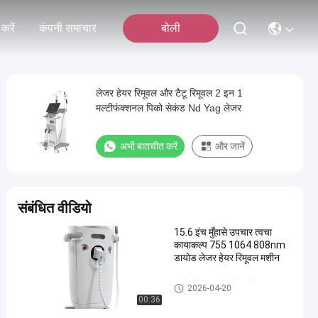
करें
कंपनी समाचार
बोली
लेजर हेयर रिमूवल और टैटू रिमूवल 2 इन 1
मल्टीफंक्शनल पिको सेकंड Nd Yag लेजर
अभी बातचीत करें
और जानें
संबंधित वीडियो
15.6 इंच मुँहासे उपचार त्वचा
कायाकल्प 755 1064 808nm
डायोड लेजर हेयर रिमूवल मशीन
डायोड लेजर बालों को हटाने
2026-04-20
00:36